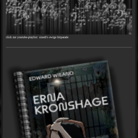
click zur youtube-playlist: sinedi's ewige hitparade