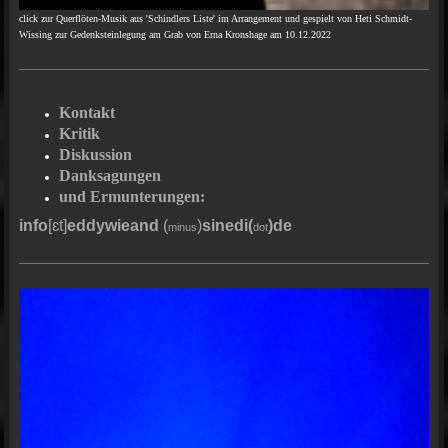
click zur Querflöten-Musik aus 'Schindlers Liste' im Arrangement und gespielt von Heti Schmidt-
Wissing zur Gedenksteinlegung am Grab von Erna Kronshage am 10.12.2022
Kontakt
Kritik
Diskussion
Danksagungen
und Ermunterungen:
info
[ɛt]
eddywieand
(
)
sinedi(
)
de
minus
dot