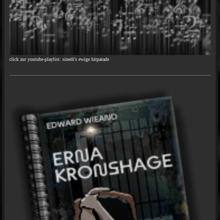
click zur youtube-playlist: sinedi's ewige hitparade