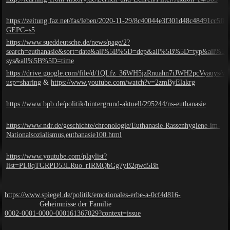
https://zeitung.faz.net/fas/leben/2020-11-29/8c40044e3f301d48c48491cc5f8
GEPC=s5
https://www.sueddeutsche.de/news/page/2?
search=euthanasie&sort=date&all%5B%5D=dep&all%5B%5D=typ&all%
sys&all%5B%5D=time
https://drive.google.com/file/d/1QLfz_36WH5jzRnuahn7iJWH2pcVyauys/vi
usp=sharing
&
https://www.youtube.com/watch?v=2zmByElakrg
https://www.bpb.de/politik/hintergrund-aktuell/295244/ns-euthanasie
https://www.ndr.de/geschichte/chronologie/Euthanasie-Rassenhygiene-im-
Nationalsozialismus,euthanasie100.html
https://www.youtube.com/playlist?
list=PL8qTGRPD53LRuo_rIRMQbGg7yB2qwd5Bh
https://www.spiegel.de/politik/emotionales-erbe-a-0cf4d816-
Geheimnisse der Familie
0002-0001-0000-000161367029?context=issue