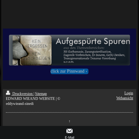
click zur Pinnwand
Login
Druckversion
|
Sitemap
Webansicht
EDWARD WIEAND WEBSITE | ©
eddywieand-sinedi
↑
E-Mail