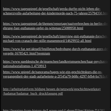
https://www.tagesspiegel.de/gesellschaft/gerda-durfte-nicht-leben-die-
schmerzvolle-aufarbeitung-der-kindermorde-nach-75-jahren/25794350.html
https://www.tagesspiegel.de/themen/reportage/naziverbrechen-in-berlin-die-s
ehrung-fuer-euthanasie-opfer-in-wittenau/25088958.html
https://www.tagesspiegel.de/gesellschaft/interview-mit-euthanasie-forscher-
michael-von-cranach-der-stille-massenmord/14629932-all.html
https://www.faz.net/aktuell/feuilleton/bedrohung-durch-euthanasie-zorn-der-
vergeht-16785421.html?premium
https://www.sueddeutsche.de/muenchen/landkreismuenchen/haar-psychatrie-
nationalsozialismus-1.4759913
https://www.spiegel.de/panorama/hagen-wie-ein-geschichtskurs-die-ns-
vergangenheit-der-stadt-aufarbeitete-a-2f545a79-b68c-4297-bfb4-ba761c43
http://arbeitsplattform.bildung.hessen.de/netzwerk/geschichtswerkstatt
/hadamar/hadamar_
buch_druckfassung.pdf
http://learning-from-history.de/Lernen-und-Lehren/Filter/Aktion-T4/385