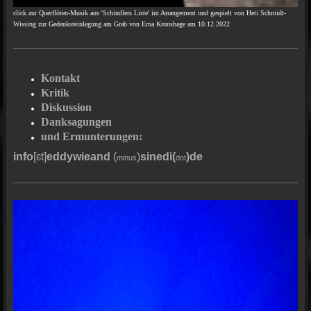
click zur Querflöten-Musik aus 'Schindlers Liste' im Arrangement und gespielt von Heti Schmidt-
Wissing zur Gedenksteinlegung am Grab von Erna Kronshage am 10.12.2022
Kontakt
Kritik
Diskussion
Danksagungen
und Ermunterungen:
info
[ɛt]
eddywieand
(
)
sinedi(
)
de
minus
dot