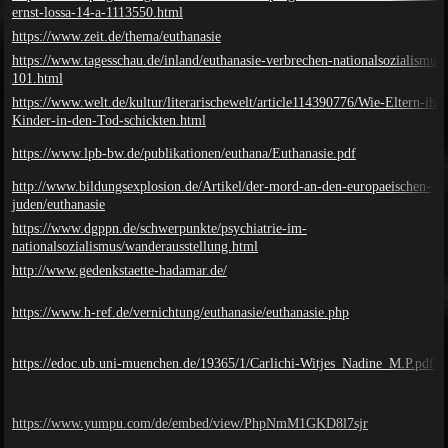
ernst-lossa-14-a-1113550.html
https://www.zeit.de/thema/euthanasie
https://www.tagesschau.de/inland/euthanasie-verbrechen-nationalsozialismus-
101.html
https://www.welt.de/kultur/literarischewelt/article114390776/Wie-Eltern-ihre
Kinder-in-den-Tod-schickten.html
https://www.lpb-bw.de/publikationen/euthana/Euthanasie.pdf
http://www.bildungsexplosion.de/Artikel/der-mord-an-den-europaeischen-
juden/euthanasie
https://www.dgppn.de/schwerpunkte/psychiatrie-im-
nationalsozialismus/wanderausstellung.html
http://www.gedenkstaette-hadamar.de/
https://www.h-ref.de/vernichtung/euthanasie/euthanasie.php
https://edoc.ub.uni-muenchen.de/19365/1/Carlichi-Witjes_Nadine_M.P.pdf
https://www.yumpu.com/de/embed/view/PhpNmM1GKD8l7sjr