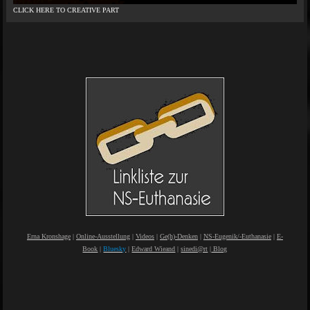
CLICK HERE TO CREATIVE PART
Erna Kronshage
|
Online-Ausstellung
|
Videos
|
Ge(h)-Denken
|
NS-Eugenik/-Euthanasie
|
E-
Book
|
Bluesky
|
Edward Wieand
|
sinedi@rt
|
Blog