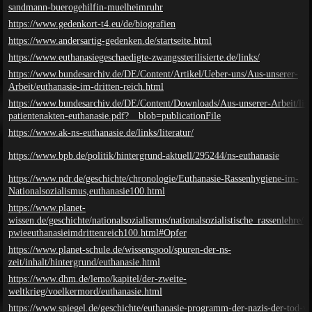
sandmann-buerogehilfin-muelheimruhr
https://www.gedenkort-t4.eu/de/biografien
https://www.andersartig-gedenken.de/startseite.html
https://www.euthanasiegeschaedigte-zwangssterilisierte.de/links/
https://www.bundesarchiv.de/DE/Content/Artikel/Ueber-uns/Aus-unserer-
Arbeit/euthanasie-im-dritten-reich.html
https://www.bundesarchiv.de/DE/Content/Downloads/Aus-unserer-Arbeit/list
patientenakten-euthanasie.pdf?__blob=publicationFile
https://www.ak-ns-euthanasie.de/links/literatur/
https://www.bpb.de/politik/hintergrund-aktuell/295244/ns-euthanasie
https://www.ndr.de/geschichte/chronologie/Euthanasie-Rassenhygiene-im-
Nationalsozialismus,euthanasie100.html
https://www.planet-
wissen.de/geschichte/nationalsozialismus/nationalsozialistische_rassenlehre/
pwieeuthanasieimdrittenreich100.html#Opfer
https://www.planet-schule.de/wissenspool/spuren-der-ns-
zeit/inhalt/hintergrund/euthanasie.html
https://www.dhm.de/lemo/kapitel/der-zweite-
weltkrieg/voelkermord/euthanasie.html
https://www.spiegel.de/geschichte/euthanasie-programm-der-nazis-der-tod-v