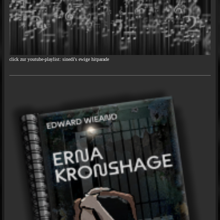
click zur youtube-playlist: sinedi's ewige hitparade