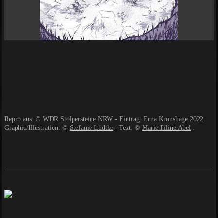
Repro aus: ©
WDR Stolpersteine NRW
- Eintrag: Erna Kronshage 2022
Graphic/Illustration: ©
Stefanie Lüdtke
| Text: ©
Marie Filine Abel
.