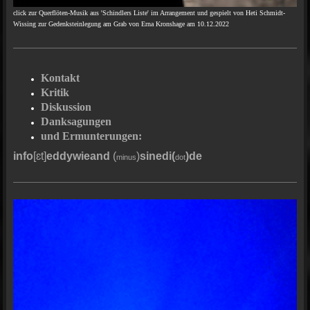
click zur Querflöten-Musik aus 'Schindlers Liste' im Arrangement und gespielt von Heti Schmidt-
Wissing zur Gedenksteinlegung am Grab von Erna Kronshage am 10.12.2022
Kontakt
Kritik
Diskussion
Danksagungen
und Ermunterungen:
info
[ɛt]
eddywieand
(
)
sinedi(
)
de
minus
dot